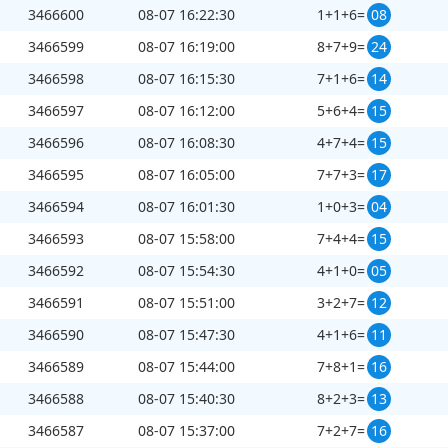
3466600
08-07 16:22:30
1+1+6=
08
3466599
08-07 16:19:00
8+7+9=
24
3466598
08-07 16:15:30
7+1+6=
14
3466597
08-07 16:12:00
5+6+4=
15
3466596
08-07 16:08:30
4+7+4=
15
3466595
08-07 16:05:00
7+7+3=
17
3466594
08-07 16:01:30
1+0+3=
04
3466593
08-07 15:58:00
7+4+4=
15
3466592
08-07 15:54:30
4+1+0=
05
3466591
08-07 15:51:00
3+2+7=
12
3466590
08-07 15:47:30
4+1+6=
11
3466589
08-07 15:44:00
7+8+1=
16
3466588
08-07 15:40:30
8+2+3=
13
3466587
08-07 15:37:00
7+2+7=
16