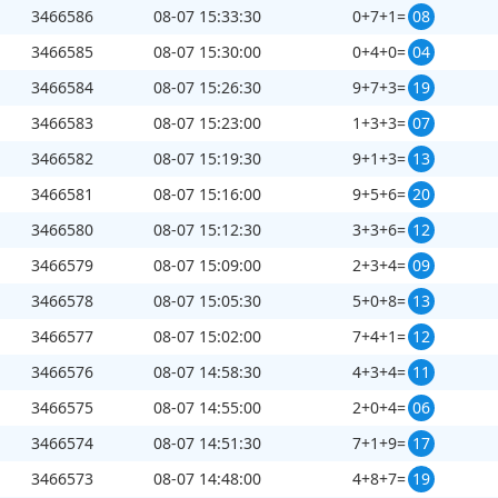
3466586
08-07 15:33:30
0+7+1=
08
3466585
08-07 15:30:00
0+4+0=
04
3466584
08-07 15:26:30
9+7+3=
19
3466583
08-07 15:23:00
1+3+3=
07
3466582
08-07 15:19:30
9+1+3=
13
3466581
08-07 15:16:00
9+5+6=
20
3466580
08-07 15:12:30
3+3+6=
12
3466579
08-07 15:09:00
2+3+4=
09
3466578
08-07 15:05:30
5+0+8=
13
3466577
08-07 15:02:00
7+4+1=
12
3466576
08-07 14:58:30
4+3+4=
11
3466575
08-07 14:55:00
2+0+4=
06
3466574
08-07 14:51:30
7+1+9=
17
3466573
08-07 14:48:00
4+8+7=
19